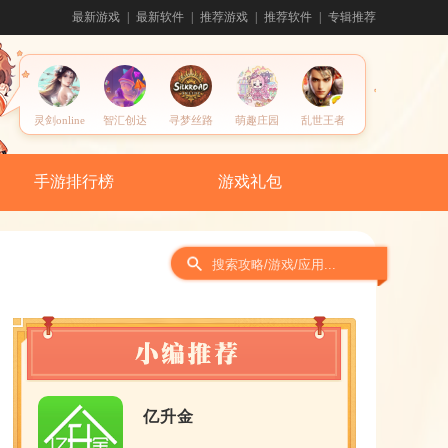
最新游戏
最新软件
推荐游戏
推荐软件
专辑推荐
灵剑online
智汇创达
寻梦丝路
萌趣庄园
乱世王者
手游排行榜
游戏礼包
亿升金