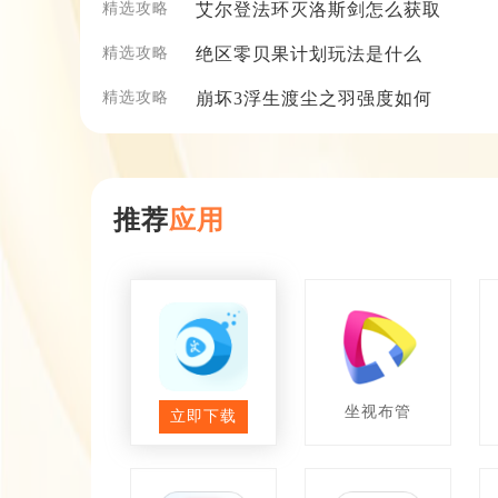
精选攻略
艾尔登法环灭洛斯剑怎么获取
精选攻略
绝区零贝果计划玩法是什么
精选攻略
崩坏3浮生渡尘之羽强度如何
推荐
应用
文亮网课
坐视布管
立即下载