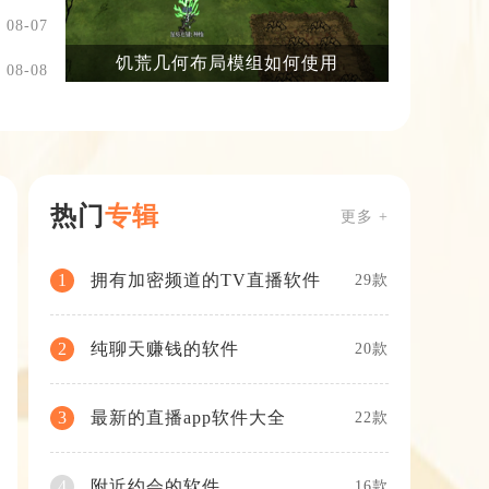
08-07
饥荒几何布局模组如何使用
08-08
热门
专辑
更多 +
拥有加密频道的TV直播软件
1
29款
纯聊天赚钱的软件
2
20款
最新的直播app软件大全
3
22款
附近约会的软件
4
16款