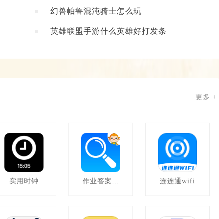
幻兽帕鲁混沌骑士怎么玩
英雄联盟手游什么英雄好打发条
更多 +
实用时钟
作业答案学
连连通wifi
习帮