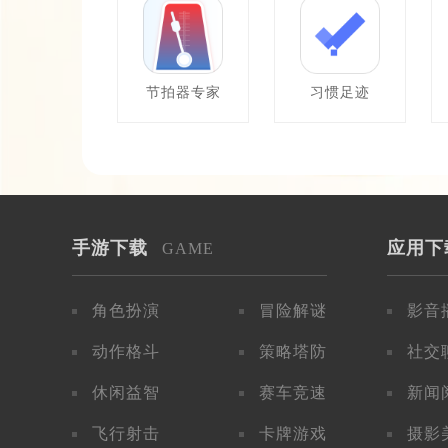
节拍器专家
习惯足迹
手游下载
应用下
GAME
角色扮演
冒险解谜
影音
动作格斗
策略塔防
社交
休闲益智
赛车竞速
新闻
飞行射击
卡牌游戏
摄影