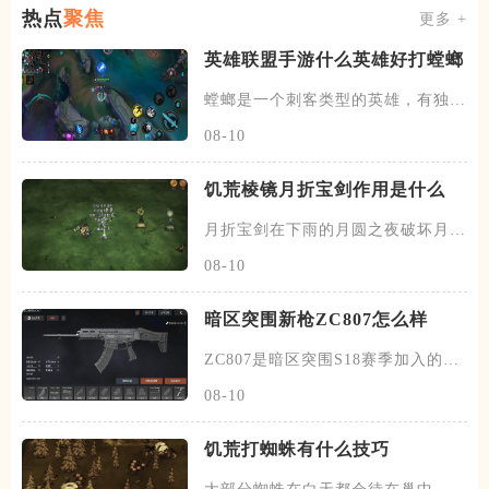
热点
聚焦
更多 +
英雄联盟手游什么英雄好打螳螂
螳螂是一个刺客类型的英雄，有独特
的进化技能的能力，每升一级大
08-10
饥荒棱镜月折宝剑作用是什么
月折宝剑在下雨的月圆之夜破坏月的
地下城五次之后掉落，不过一个
08-10
暗区突围新枪ZC807怎么样
ZC807是暗区突围S18赛季加入的新
突击步枪，属于S级武器
08-10
饥荒打蜘蛛有什么技巧