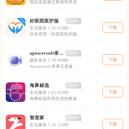
团品优选通过精选优质供应
链资源，采用严格的商品筛
选标准，保证
好医院医护版
TOP6
下载
生活服务丨26.61MB
信息管理：好医院医护版提
供患者信息管理，医护人员
可以实时查看
apowersoft录屏
TOP7
王
下载
摄影美化丨29.99MB
Apowersoft录屏王具备屏
幕录制、视频编辑、实时标
注、
海豚鲸选
TOP8
下载
生活服务丨65.81MB
海豚鲸选利用先进的数据分
析技术，结合用户的浏览历
史、偏好设置
智宠家
TOP9
下载
生活服务丨16.11MB