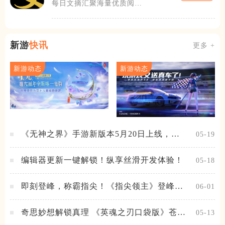
每日文摘汇聚海量优质阅读
内容，贴合大众日常碎片化
阅读需求打造
新游
快讯
更多 +
新游动态
新游动态
《无神之界》手游新版本5月20日上线，女
05-19
神降临，守护相伴
编辑器更新一键解锁！纵享丝滑开发体验！
05-18
即刻登峰，称霸指尖！《指尖领主》登峰测
06-01
试火热进行中
奇思妙想解锁真理 《英魂之刃口袋版》苍天
05-13
之拳新皮肤上线