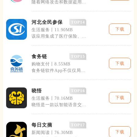
随着网络攻击和数据盗用事
件频发，守护精灵的问世，
为广大用户提
河北全民参保
TOP14
下载
生活服务丨11.90MB
该应用集成了医疗保险、养
老保险、失业保险、工伤保
险和生育保险
食务链
TOP15
下载
购物支付丨8.55MB
食务链软件App不仅仅局限
于传统的在线订餐服务，它
更是将餐饮
晓悟
TOP16
下载
生活服务丨70.16MB
晓悟是一款以智能语音交互
为核心的生活服务类应用，
主打一站式便
每日文摘
TOP17
下载
新闻阅读丨76.30MB