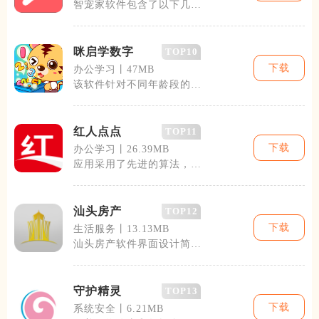
智宠家软件包含了以下几个
核心模块：宠物健康监测、
日常护理管理
咪启学数字
TOP10
下载
办公学习丨47MB
该软件针对不同年龄段的用
户设计了丰富多样的课程内
容，包括基础
红人点点
TOP11
下载
办公学习丨26.39MB
应用采用了先进的算法，能
够分析用户的社交网络行
为、内容类型和
汕头房产
TOP12
下载
生活服务丨13.13MB
汕头房产软件界面设计简洁
明了，操作流畅，用户可以
轻松上手。软
守护精灵
TOP13
下载
系统安全丨6.21MB