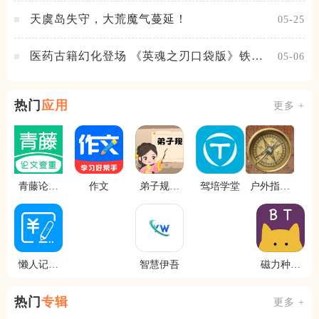
天虞岛失守，大荒魔气蔓延！
05-25
医药古籍幻化登场 《英魂之刃口袋版》铁扇
05-06
公主新皮肤抢先看
热门
应用
更多 +
青藤论文
作文
弟子规早
驾培学堂
户外指南
查重
教乐园
针
懒人记账
智慧伊吾
磁力种子
本
播放器
热门
专辑
更多 +