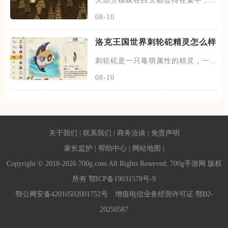
大部分蜘蛛在白天都会待在巢中，在
黄昏和夜晚时会出来游荡，除了
08-10
洛克王国世界刺轮砣精灵怎么样
刺轮砣是一只毒萌属性的精灵，一共
有两个阶段，刺轮砣为初始的阶
08-10
关于我们
|
联系我们
|
商务洽谈
|
免责声明
家长监护
|
帮助中心
|
网站地图
|
Copyright © 2018-2026 700g.com All Rights Reserved. 700g手游网 版权
所有
鄂ICP备19031578号-9
鄂公网安备42010502001752号
增值电信业务经营许可证 鄂B2-
20250587