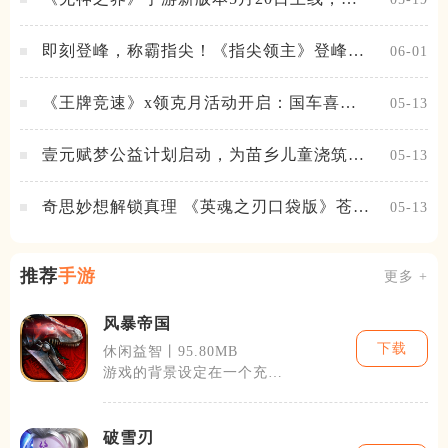
神降临，守护相伴
即刻登峰，称霸指尖！《指尖领主》登峰测
06-01
试火热进行中
《王牌竞速》x领克月活动开启：国车喜迎
05-13
进阶，福利不停！
壹元赋梦公益计划启动，为苗乡儿童浇筑梦
05-13
想之路！
奇思妙想解锁真理 《英魂之刃口袋版》苍天
05-13
之拳新皮肤上线
推荐
手游
更多 +
风暴帝国
下载
休闲益智丨95.80MB
游戏的背景设定在一个充满
了魔法与科技的奇幻世界
中，各族之间为
破雪刃