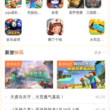
jojo成长日
空姐化妆
奈里
装甲突袭
三国群英
记
装扮沙龙
志
欢乐桌球
圈了个地
火车总动
员
新游
快讯
更多 +
新游动态
新游动态
天虞岛失守，大荒魔气蔓延！
05-25
《无神之界》手游新版本5月20日上线，女
05-19