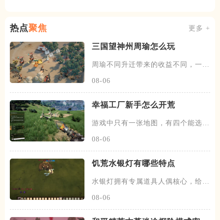
热点
聚焦
更多 +
三国望神州周瑜怎么玩
周瑜不同升迁带来的收益不同，一
迁、二迁、四迁、七迁和九迁是周
08-06
幸福工厂新手怎么开荒
游戏中只有一张地图，有四个能选择
的出生点，分别是大草原、白石
08-06
饥荒水银灯有哪些特点
水银灯拥有专属道具人偶核心，给予
蔷薇宅邸内的人偶睡箱后，能在
08-06