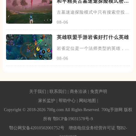
和平精英古墓迷途探险模式密钥
怎么刷
古墓迷途探险模式中只有搜索空投箱
这一个容器有机会获取密钥，并
08-06
英雄联盟手游岩雀好打什么英雄
岩雀定位是一个法师类型的英雄，在
中单或者打野的位置上会比较常
08-06
关于我们
|
联系我们
|
商务洽谈
|
免责声明
家长监护
|
帮助中心
|
网站地图
|
Copyright © 2018-2026 700g.com All Rights Reserved. 700g手游网 版权
所有
鄂ICP备19031578号-9
鄂公网安备42010502001752号
增值电信业务经营许可证 鄂B2-