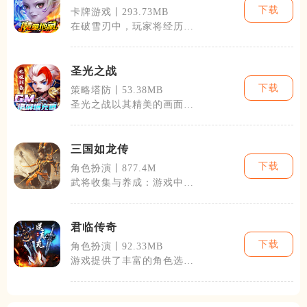
下载
卡牌游戏丨293.73MB
在破雪刃中，玩家将经历各
种挑战，从密布陷阱的雪原
到充满敌人的
圣光之战
下载
策略塔防丨53.38MB
圣光之战以其精美的画面、
丰富的角色设定、复杂而又
不失平衡的战
三国如龙传
下载
角色扮演丨877.4M
武将收集与养成：游戏中拥
有上百位历史上的英雄人
物，每位武将都
君临传奇
下载
角色扮演丨92.33MB
游戏提供了丰富的角色选择
和深度的角色定制系统，玩
家可以根据自