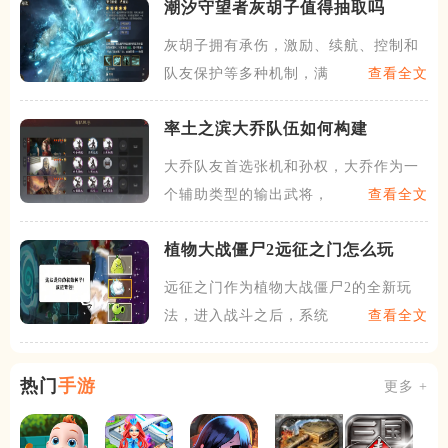
潮汐守望者灰胡子值得抽取吗
灰胡子拥有承伤，激励、续航、控制和
队友保护等多种机制，满级血
查看全文
率土之滨大乔队伍如何构建
大乔队友首选张机和孙权，大乔作为一
个辅助类型的输出武将，不仅
查看全文
植物大战僵尸2远征之门怎么玩
远征之门作为植物大战僵尸2的全新玩
法，进入战斗之后，系统会给
查看全文
热门
手游
更多 +