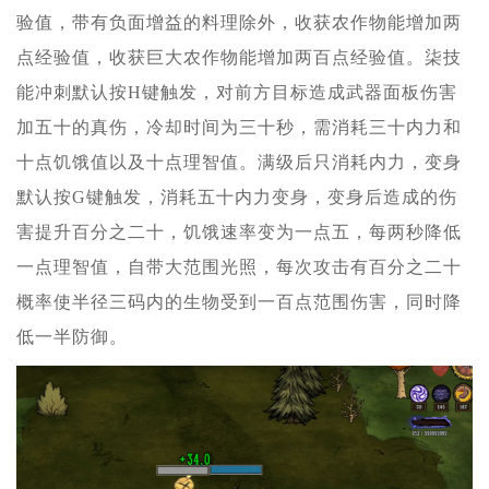
验值，带有负面增益的料理除外，收获农作物能增加两
点经验值，收获巨大农作物能增加两百点经验值。柒技
能冲刺默认按H键触发，对前方目标造成武器面板伤害
加五十的真伤，冷却时间为三十秒，需消耗三十内力和
十点饥饿值以及十点理智值。满级后只消耗内力，变身
默认按G键触发，消耗五十内力变身，变身后造成的伤
害提升百分之二十，饥饿速率变为一点五，每两秒降低
一点理智值，自带大范围光照，每次攻击有百分之二十
概率使半径三码内的生物受到一百点范围伤害，同时降
低一半防御。