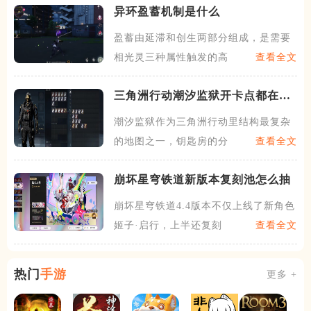
异环盈蓄机制是什么
盈蓄由延滞和创生两部分组成，是需要
相光灵三种属性触发的高级环
查看全文
三角洲行动潮汐监狱开卡点都在哪
里
潮汐监狱作为三角洲行动里结构最复杂
的地图之一，钥匙房的分布横
查看全文
崩坏星穹铁道新版本复刻池怎么抽
崩坏星穹铁道4.4版本不仅上线了新角色
姬子·启行，上半还复刻
查看全文
热门
手游
更多 +