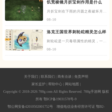
饥荒棱镜月折宝剑作用是什么
月折宝剑在下雨的月圆之夜破坏月的
地下城五次之后掉落，不过一个
08-10
洛克王国世界刺轮砣精灵怎么样
刺轮砣是一只毒萌属性的精灵，一共
有两个阶段，刺轮砣为初始的阶
08-10
关于我们
|
联系我们
|
商务洽谈
|
免责声明
家长监护
|
帮助中心
|
网站地图
|
Copyright © 2018-2026 700g.com All Rights Reserved. 700g手游网 版权
所有
鄂ICP备19031578号-9
鄂公网安备42010502001752号
增值电信业务经营许可证 鄂B2-