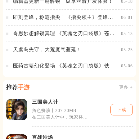
编辑器更新一键解锁！纵享丝滑开发体验！
05-18
即刻登峰，称霸指尖！《指尖领主》登峰测
06-01
试火热进行中
奇思妙想解锁真理 《英魂之刃口袋版》苍天
05-13
之拳新皮肤上线
天虞岛失守，大荒魔气蔓延！
05-25
医药古籍幻化登场 《英魂之刃口袋版》铁扇
05-06
公主新皮肤抢先看
推荐
手游
更多 +
三国美人计
下载
角色扮演丨207.20MB
在三国美人计中，玩家将扮
演一名三国时期的君主，通
过招募武将、
百战沙场