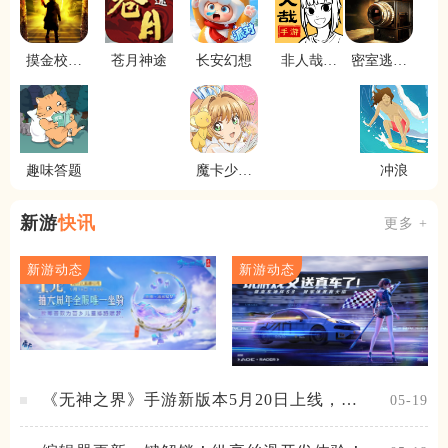
摸金校尉
苍月神途
长安幻想
非人哉王
密室逃脱
之伏魔殿
牌员工
逃出办公
室3
趣味答题
魔卡少女
冲浪
樱回忆钥
匙
新游
快讯
更多 +
新游动态
新游动态
《无神之界》手游新版本5月20日上线，女
05-19
神降临，守护相伴