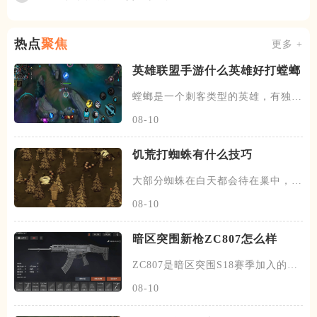
热点
聚焦
更多 +
英雄联盟手游什么英雄好打螳螂
螳螂是一个刺客类型的英雄，有独特
的进化技能的能力，每升一级大
08-10
饥荒打蜘蛛有什么技巧
大部分蜘蛛在白天都会待在巢中，在
黄昏和夜晚时会出来游荡，除了
08-10
暗区突围新枪ZC807怎么样
ZC807是暗区突围S18赛季加入的新
突击步枪，属于S级武器
08-10