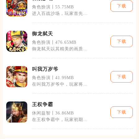
下载
角色扮演丨55.75MB
进入百战沙场，玩家首先需
要选择属于自己的国家和阵
营。每个国家
御龙弑天
下载
角色扮演丨476.65MB
御龙弑天以其精美的画质、
丰富的游戏剧情和角色设定
深受玩家好评
叫我万岁爷
下载
角色扮演丨41.99MB
在叫我万岁爷中，玩家将穿
越回古代，成为一国之主，
从初登基的年
王权争霸
下载
休闲益智丨36.86MB
在王权争霸中，玩家初期将
获得一片小土地作为自己的
领地。你需要