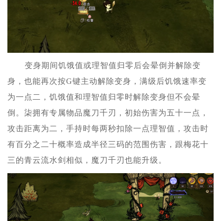
变身期间饥饿值或理智值归零后会晕倒并解除变
身，也能再次按G键主动解除变身，满级后饥饿速率变
为一点二，饥饿值和理智值归零时解除变身但不会晕
倒。柒拥有专属物品魔刀千刃，初始伤害为五十一点，
攻击距离为二，手持时每两秒扣除一点理智值，攻击时
有百分之二十概率造成半径三码的范围伤害，跟梅花十
三的青云流水剑相似，魔刀千刃也能升级。